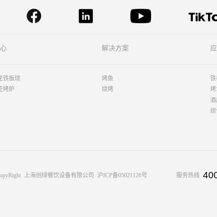
心
解决方案
应
轮铁板烧
烤鱼
铁
匠烤炉
烧烤
烤
酒
综
40
opyRight
上海创绿餐饮设备有限公司
沪ICP备05021126号
服务热线