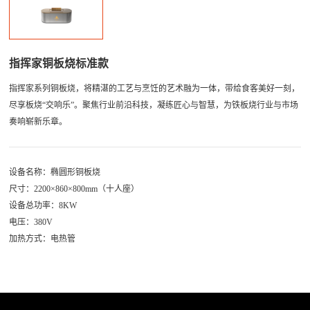
指挥家铜板烧标准款
指挥家系列铜板烧，将精湛的工艺与烹饪的艺术融为一体，带给食客美好一刻，
尽享板烧“交响乐”。聚焦行业前沿科技，凝练匠心与智慧，为铁板烧行业与市场
奏响崭新乐章。
设备名称：椭圆形铜板烧
尺寸：2200×860×800mm（十人座）
设备总功率：8KW
电压：380V
加热方式：电热管