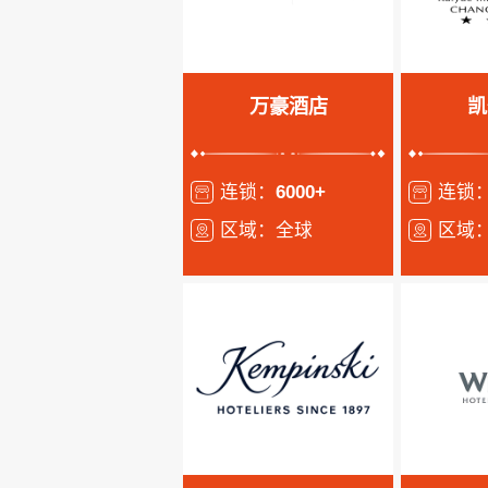
万豪酒店
凯
连锁：
6000+
连锁
区域：
全球
区域