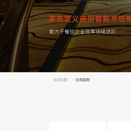
当前位置：
应用案例