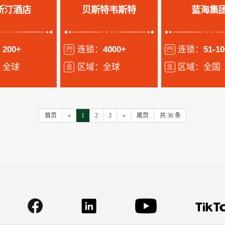
斯汀酒店
贝斯特韦斯特
蓝海集
：
200+
连锁：
4000+
连锁：
51-10
：
全球
区域：
全球
区域：
全国
首页
1
2
3
尾页
共 36 条
<
>