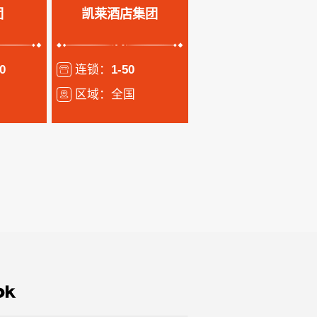
团
凯莱酒店集团
0
连锁：
1-50
区域：
全国