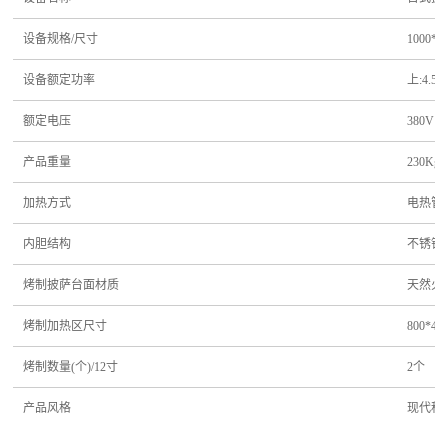
设备规格/尺寸
1000*8
设备额定功率
上:4.5
额定电压
380V
产品重量
230Kg
加热方式
电热管
内胆结构
不锈钢
烤制披萨台面材质
天然火
烤制加热区尺寸
800*40
烤制数量(个)/12寸
2个
产品风格
现代科