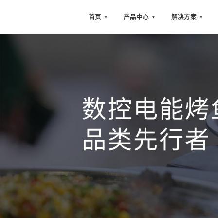
首页
产品中心
解决方案