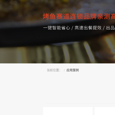
当前位置：
应用案例