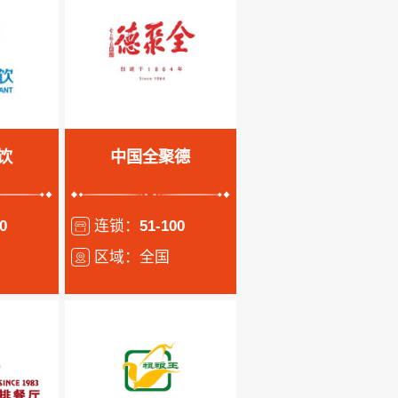
饮
中国全聚德
0
连锁：
51-100
区域：
全国