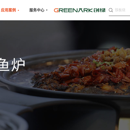
铁板烧
应用案例
服务中心