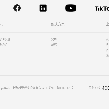
心
解决方案
应
轮铁板烧
烤鱼
铁
匠烤炉
烧烤
烤
酒
综
40
opyRight
上海创绿餐饮设备有限公司
沪ICP备05021126号
服务热线