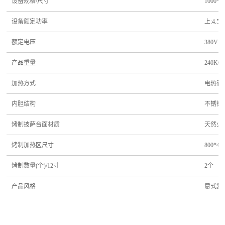
设备规格/尺寸
1000*8
设备额定功率
上:4.5
额定电压
380V
产品重量
240KG
加热方式
电热管
内胆结构
不锈钢
烤制披萨台面材质
天然火
烤制加热区尺寸
800*40
烤制数量(个)/12寸
2个
产品风格
意式复